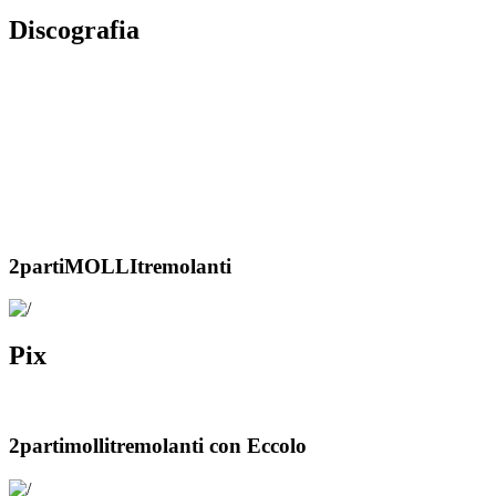
Discografia
Wallace Records
mCD
2partiMOLLItremolanti
2partiMOLLItremolanti
2003
2partiMOLLItremolanti
Pix
2partimollitremolanti con Eccolo