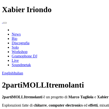
Xabier Iriondo
News
Bio
Discografia
Solo
Workshop
Gramophone DJ
Live
Soundmetak
English
Italian
2partiMOLLItremolanti
2partiMOLLItremolanti
è un progetto di
Marco Tagliola
e
Xabier
Esplorazioni fatte di
chitarre
,
computer electronics
ed
effetti
, mixat